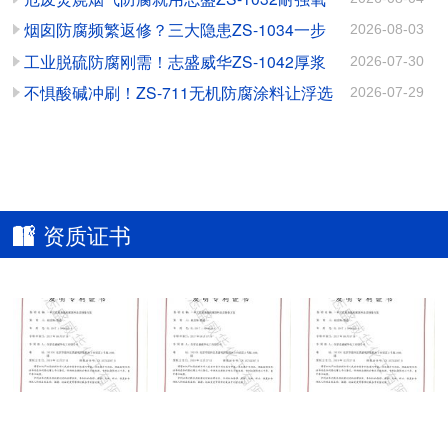
料：守护电厂翅片换热管
磨蚀的高效解决方案
化涂料
烟囱防腐频繁返修？三大隐患ZS-1034一步
2026-08-03
的高效秘诀
根治
工业脱硫防腐刚需！志盛威华ZS-1042厚浆
2026-07-30
高硬耐磨防腐涂料
不惧酸碱冲刷！ZS-711无机防腐涂料让浮选
2026-07-29
槽告别腐蚀磨损
资质证书