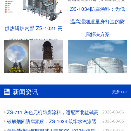
ZS-1034防腐涂料：为低
温高湿烟道量身打造的防
供热锅炉内部 ZS-1021 高
腐解决方案
温封闭涂料的应用解析
志盛防腐：破解“烟塔合
甲醇储罐内部腐蚀无解
新闻资讯
更多>>>
一”腐蚀难题的关键方案
吗？不，你说了不算！
ZS-711 灰色无机防腐涂料，适配西北盐碱高
2026-08-06
氯工况长效防护
破解烟囱防腐顽疾：ZS-1034 筑牢水汽渗透
2026-08-05
ZS-1034耐酸碱防腐涂
陶瓷耐磨涂料：多工况防
防护屏障
危废焚烧烟气防腐就用志盛ZS-1032耐强氧
2026-08-04