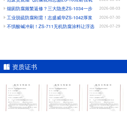
料：守护电厂翅片换热管
磨蚀的高效解决方案
化涂料
烟囱防腐频繁返修？三大隐患ZS-1034一步
2026-08-03
的高效秘诀
根治
工业脱硫防腐刚需！志盛威华ZS-1042厚浆
2026-07-30
高硬耐磨防腐涂料
不惧酸碱冲刷！ZS-711无机防腐涂料让浮选
2026-07-29
槽告别腐蚀磨损
资质证书