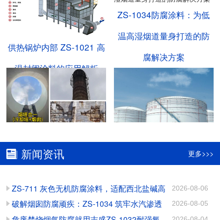
ZS-1034防腐涂料：为低
温高湿烟道量身打造的防
供热锅炉内部 ZS-1021 高
腐解决方案
温封闭涂料的应用解析
志盛防腐：破解“烟塔合
甲醇储罐内部腐蚀无解
新闻资讯
更多>>>
一”腐蚀难题的关键方案
吗？不，你说了不算！
ZS-711 灰色无机防腐涂料，适配西北盐碱高
2026-08-06
氯工况长效防护
破解烟囱防腐顽疾：ZS-1034 筑牢水汽渗透
2026-08-05
ZS-1034耐酸碱防腐涂
陶瓷耐磨涂料：多工况防
防护屏障
危废焚烧烟气防腐就用志盛ZS-1032耐强氧
2026-08-04