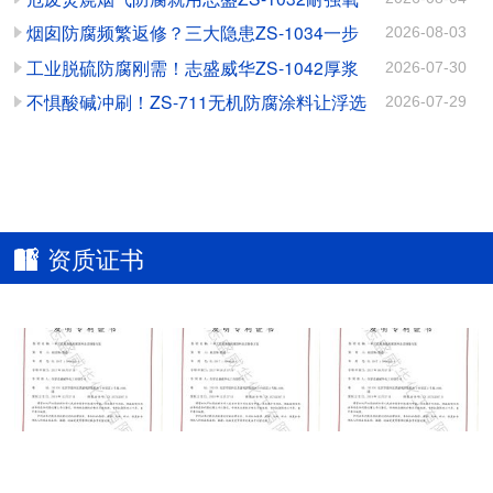
料：守护电厂翅片换热管
磨蚀的高效解决方案
化涂料
烟囱防腐频繁返修？三大隐患ZS-1034一步
2026-08-03
的高效秘诀
根治
工业脱硫防腐刚需！志盛威华ZS-1042厚浆
2026-07-30
高硬耐磨防腐涂料
不惧酸碱冲刷！ZS-711无机防腐涂料让浮选
2026-07-29
槽告别腐蚀磨损
资质证书