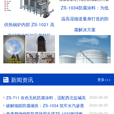
ZS-1034防腐涂料：为低
温高湿烟道量身打造的防
供热锅炉内部 ZS-1021 高
腐解决方案
温封闭涂料的应用解析
志盛防腐：破解“烟塔合
甲醇储罐内部腐蚀无解
新闻资讯
更多>>>
一”腐蚀难题的关键方案
吗？不，你说了不算！
ZS-711 灰色无机防腐涂料，适配西北盐碱高
2026-08-06
氯工况长效防护
破解烟囱防腐顽疾：ZS-1034 筑牢水汽渗透
2026-08-05
ZS-1034耐酸碱防腐涂
陶瓷耐磨涂料：多工况防
防护屏障
危废焚烧烟气防腐就用志盛ZS-1032耐强氧
2026-08-04