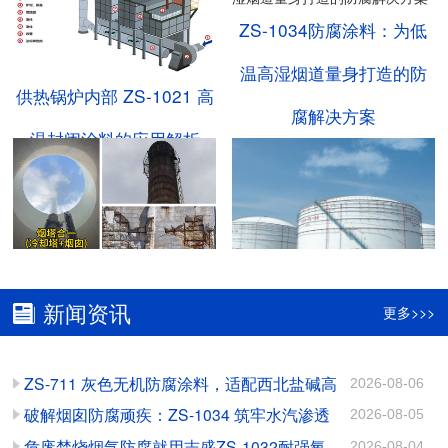
ZS-1034防腐涂料：为低
温高湿烟道量身打造的防
供热锅炉内部 ZS-1021 高
腐解决方案
温封闭涂料的应用解析
志盛防腐：破解“烟塔合
甲醇储罐内部腐蚀无解
新闻资讯
更多>>>
一”腐蚀难题的关键方案
吗？不，你说了不算！
ZS-711 灰色无机防腐涂料，适配西北盐碱高
2026-08-06
氯工况长效防护
破解烟囱防腐顽疾：ZS-1034 筑牢水汽渗透
2026-08-05
ZS-1034耐酸碱防腐涂
陶瓷耐磨涂料：多工况防
防护屏障
危废焚烧烟气防腐就用志盛ZS-1032耐强氧
2026-08-04