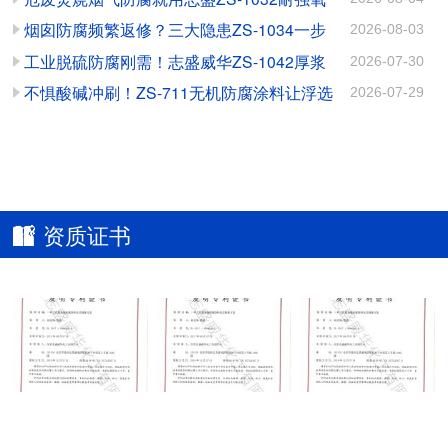
料：守护电厂翅片换热管
磨蚀的高效解决方案
化涂料
烟囱防腐频繁返修？三大隐患ZS-1034一步
2026-08-03
的高效秘诀
根治
工业脱硫防腐刚需！志盛威华ZS-1042厚浆
2026-07-30
高硬耐磨防腐涂料
不惧酸碱冲刷！ZS-711无机防腐涂料让浮选
2026-07-29
槽告别腐蚀磨损
资质证书