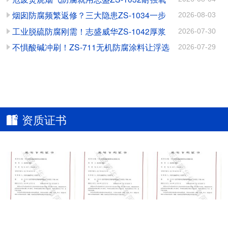
料：守护电厂翅片换热管
磨蚀的高效解决方案
化涂料
烟囱防腐频繁返修？三大隐患ZS-1034一步
2026-08-03
的高效秘诀
根治
工业脱硫防腐刚需！志盛威华ZS-1042厚浆
2026-07-30
高硬耐磨防腐涂料
不惧酸碱冲刷！ZS-711无机防腐涂料让浮选
2026-07-29
槽告别腐蚀磨损
资质证书