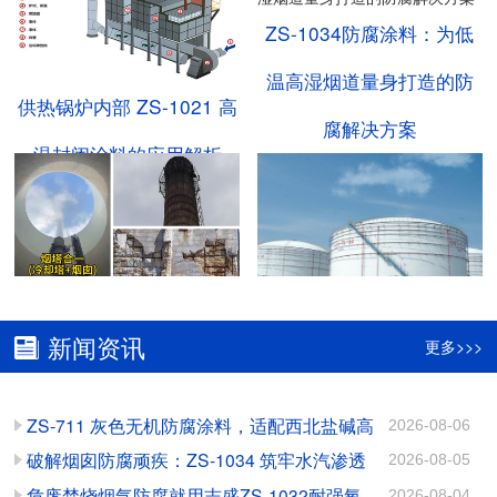
ZS-1034防腐涂料：为低
温高湿烟道量身打造的防
供热锅炉内部 ZS-1021 高
腐解决方案
温封闭涂料的应用解析
志盛防腐：破解“烟塔合
甲醇储罐内部腐蚀无解
新闻资讯
更多>>>
一”腐蚀难题的关键方案
吗？不，你说了不算！
ZS-711 灰色无机防腐涂料，适配西北盐碱高
2026-08-06
氯工况长效防护
破解烟囱防腐顽疾：ZS-1034 筑牢水汽渗透
2026-08-05
ZS-1034耐酸碱防腐涂
陶瓷耐磨涂料：多工况防
防护屏障
危废焚烧烟气防腐就用志盛ZS-1032耐强氧
2026-08-04